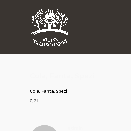
Skip
to
content
Cola, Fanta, Spezi
Cola, Fanta, Spezi
0,2 l
admin