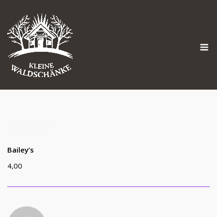
Skip
to
content
M
Bailey’s
Bailey’s
4,00