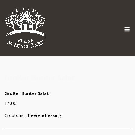
Skip
to
content
M
Großer Bunter Salat
Großer Bunter Salat
14,00
Croutons - Beerendressing