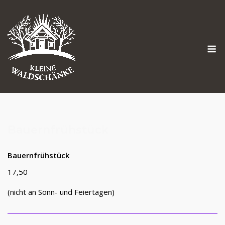
Skip
to
content
M
Bauernfrühstück
Bauernfrühstück
17,50
(nicht an Sonn- und Feiertagen)